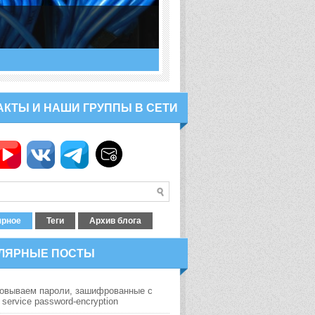
АКТЫ И НАШИ ГРУППЫ В СЕТИ
ярное
Теги
Архив блога
ЛЯРНЫЕ ПОСТЫ
вываем пароли, зашифрованные с
ervice password-encryption