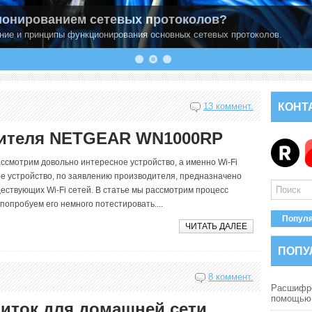
онированием сетевых протоколов?
ние и принципы функционирования основных сетевых протоколов.
13 коммент.
КОНТ
рителя NETGEAR WN1000RP
ассмотрим довольно интересное устройство, а именно Wi-Fi
 устройство, по заявлению производителя, предназначено
ствующих Wi-Fi сетей. В статье мы рассмотрим процесс
опробуем его немного потестировать....
Попул
ЧИТАТЬ ДАЛЕЕ
ПОПУ
8 коммент.
Расшифро
помощью s
ток для домашней сети