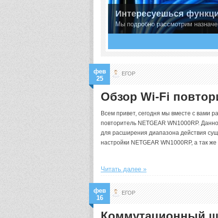
Интересуешься функци
Мы подробно рассмотрим назначе
1
2
3
фев
ЕГОР
25
Обзор Wi-Fi повто
Всем привет, сегодня мы вместе с вами р
повторитель NETGEAR WN1000RP. Данное
для расширения диапазона действия суще
настройки NETGEAR WN1000RP, а так же п
Читать далее »
фев
ЕГОР
16
Коммутационный щи