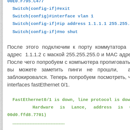
00E0.F795.C477
Switch(config-if)#exit
Switch(config)#interface vlan 1
Switch(config-if)#ip address 1.1.1.1 255.255.
Switch(config-if)#no shut
После этого подключим к порту коммутатора
адрес 1.1.1.2
c
маской 255.255.255.0 и
MAC
адр
После чего попробуем с компьютера пропиговать
вы можете заметить пинги не прошли, а
заблокировался. Теперь попробуем посмотреть,
interfaces fastEthernet 0/1.
FastEthernet
0/1
is
down
,
line
protocol
is
dow
Hardware
is
Lance
,
address
is
0
00d0.ffd8.7701)
……………………………………………………